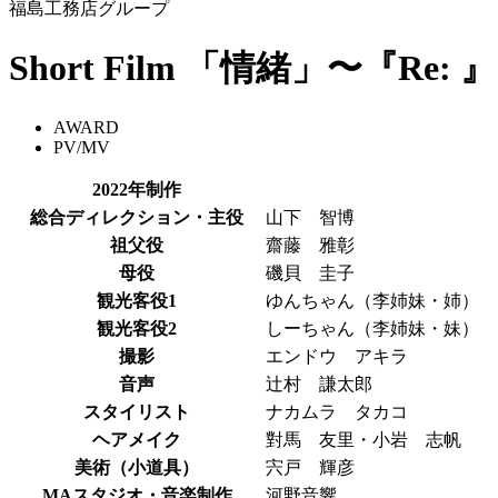
福島工務店グループ
Short Film 「情緒」〜『Re:
AWARD
PV/MV
2022年制作
総合ディレクション・主役
山下 智博
祖父役
齋藤 雅彰
母役
磯貝 圭子
観光客役1
ゆんちゃん（李姉妹・姉）
観光客役2
しーちゃん（李姉妹・妹）
撮影
エンドウ アキラ
音声
辻村 謙太郎
スタイリスト
ナカムラ タカコ
ヘアメイク
對馬 友里・小岩 志帆
美術（小道具）
宍戸 輝彦
MAスタジオ・音楽制作
河野音響