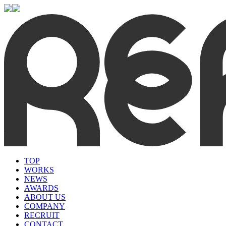
TOP
WORKS
NEWS
AWARDS
ABOUT US
COMPANY
RECRUIT
CONTACT