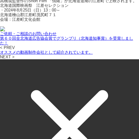
高橋成監督作のShort Film 「情緒」が北海道道南の江差町で上映されます。
北海道
国際
映画
祭
江差セレクション
・2024年8月25日（日）13：00～
北海道檜山郡江差町茂尻町７１
会場：江差町文化会館
ご依頼・ご相談のお問い合わせ
第６０回全北海道広告協会賞でグランプリ（北海道知事賞）を受賞しまし
た！
< PREV
オススメの動画制作会社として紹介されています。
NEXT >